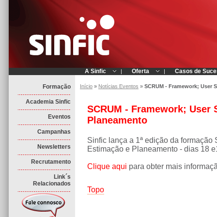
A Sinfic
Oferta
Casos de Suce
|
|
Formação
Início
»
Notícias Eventos
»
SCRUM - Framework; User St
Academia Sinfic
SCRUM - Framework; User S
Eventos
Planeamento
Campanhas
Sinfic lança a 1ª edição da formaçã
Newsletters
Estimação e Planeamento - dias 18 e
Recrutamento
Clique aqui
para obter mais informaç
Link´s
Relacionados
Topo